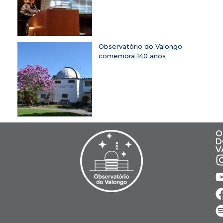
Observatório do Valongo
comemora 140 anos
O
D
V